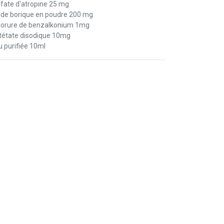
lfate d'atropine 25 mg
ide borique en poudre 200 mg
lorure de benzalkonium 1mg
tétate disodique 10mg
u purifiée 10ml