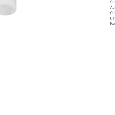
Su
Ac
Ch
Dé
Ea