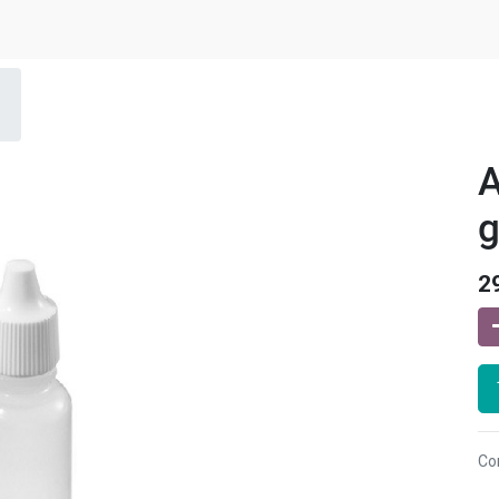
A
g
2
Co