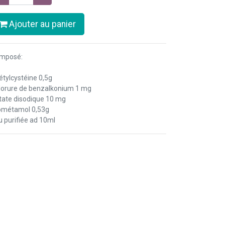
Ajouter au panier
mposé:
étylcystéine 0,5g
lorure de benzalkonium 1 mg
tate disodique 10 mg
ométamol 0,53g
u purifiée ad 10ml