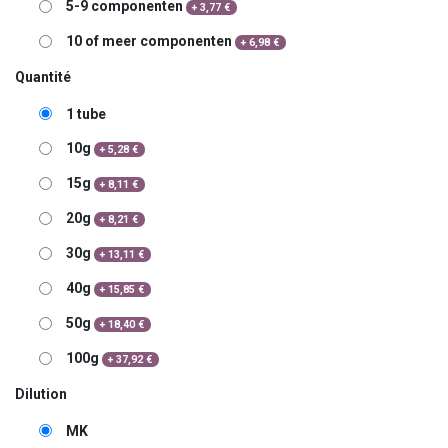
5-9 componenten
+
3,77
€
10 of meer componenten
+
6,98
€
Quantité
1 tube
10g
+
5,28
€
15g
+
8,11
€
20g
+
8,21
€
30g
+
13,11
€
40g
+
15,85
€
50g
+
18,40
€
100g
+
37,92
€
Dilution
MK