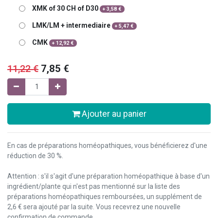
XMK of 30 CH of D30
+
3,58
€
LMK/LM + intermediaire
+
5,47
€
CMK
+
12,92
€
11,22
€
7,85
€
Ajouter au panier
En cas de préparations homéopathiques, vous bénéficierez d'une
réduction de 30 %.
Attention : s'il s'agit d'une préparation homéopathique à base d'un
ingrédient/plante qui n'est pas mentionné sur la liste des
préparations homéopathiques remboursées, un supplément de
2,6 € sera ajouté par la suite. Vous recevrez une nouvelle
confirmation de commande.