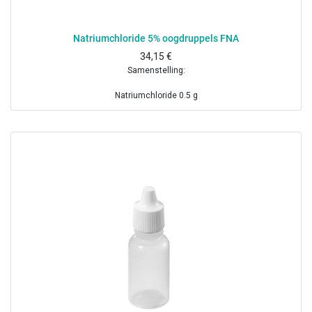
Natriumchloride 5% oogdruppels FNA
34,15
€
Samenstelling:
Natriumchloride 0.5 g
Benzalkoniumchloride 1 mg
Dinatriumedetaat 10 mg
Gezuiverd water ad 10 ml