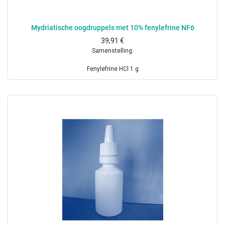
Mydriatische oogdruppels met 10% fenylefrine NF6
39,91
€
Samenstelling:
Fenylefrine HCl 1 g
Borax 30 mg
Benzalkoniumchloride 1 mg
Natriummetabisulfiet 10 mg
Dinatriumedetaat 10 mg
Gezuiverd water ad 10 ml