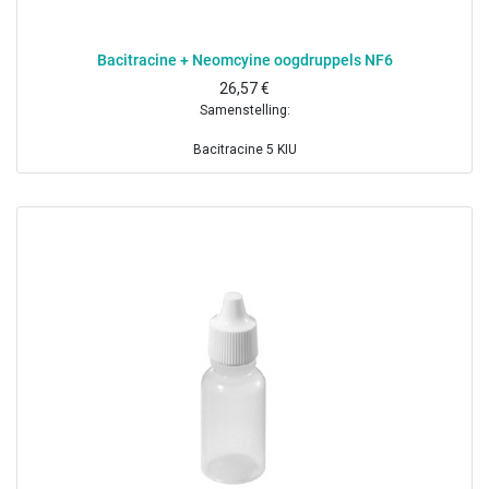
Bacitracine + Neomcyine oogdruppels NF6
26,57
€
Samenstelling:
Bacitracine 5 KIU
Neomycinesulfaat 50 mg
Boorzuur 0.19 g
Dinatriumedetaat 10 mg
Benzalkoniumchloride 1 mg
Gezuiverd water ad 10 ml