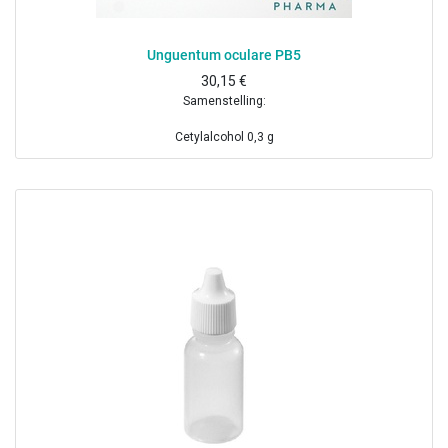
Unguentum oculare PB5
30,15
€
Samenstelling:
Cetylalcohol 0,3 g
Wolvet 0,7 g
Vloeibare paraffine 3 g
Witte vaseline ad 10 g