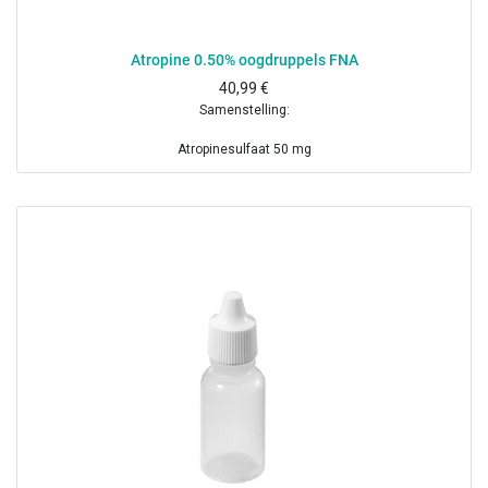
Atropine 0.50% oogdruppels FNA
40,99
€
Samenstelling:
Atropinesulfaat 50 mg
Boorzuur 0.2 g
Benzalkoniumchloride 1 mg
Dinatriumedetaat 10 mg
Gezuiverd water ad 10 ml