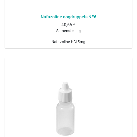
Nafazoline oogdruppels NF6
40,65
€
Samenstelling
Nafazoline.HCl 5mg
Boorzuur 0.19 g
Benzalkoniumchloride 1 mg
Dinatriumedetaat 10 mg
Gezuiverd water ad 10mL