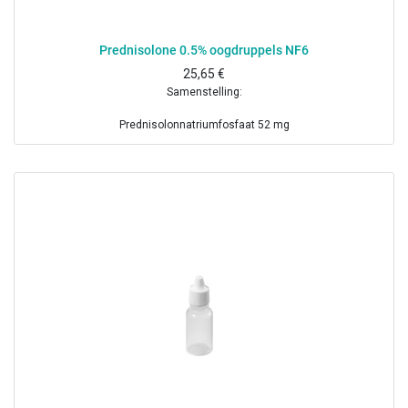
Prednisolone 0.5% oogdruppels NF6
25,65
€
Samenstelling:
Prednisolonnatriumfosfaat 52 mg
Boorzuur 0.12 g
Borax 0.1 g
Dinatriumedetaat 4 mg
Benzalkoniumchloride 1 mg
Gezuiverd water ad 10 ml