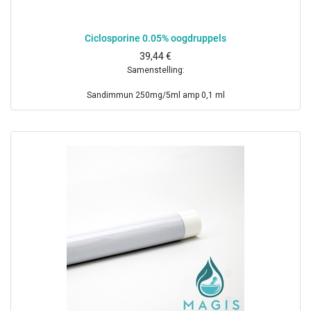
Ciclosporine 0.05% oogdruppels
39,44
€
Samenstelling:
Sandimmun 250mg/5ml amp 0,1 ml
Benzalkoniumchloride 1 mg
Steriel fysiologisch water ad 10 ml
Vervaldatum: 1 maand na bereiding
Koel bewaren