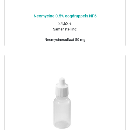
Neomycine 0.5% oogdruppels NF6
24,62
€
Samenstelling:
Neomycinesulfaat 50 mg
Boorzuur 0.19 g
Dinatriumedetaat 10 mg
Benzalkoniumchloride 1 mg
Gezuiverd water ad 10 ml