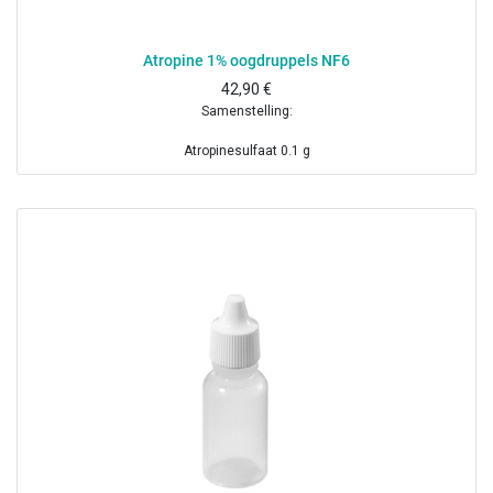
Atropine 1% oogdruppels NF6
42,90
€
Samenstelling:
Atropinesulfaat 0.1 g
Boorzuur 0.16 g
Benzalkoniumchloride 1 mg
Gezuiverd water ad 10 ml