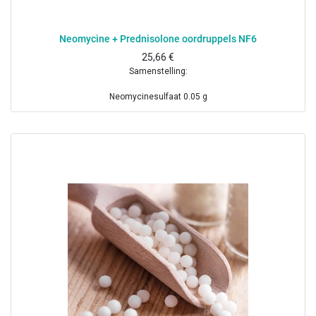
Neomycine + Prednisolone oordruppels NF6
25,66
€
Samenstelling:
Neomycinesulfaat 0.05 g
Prednisolonnatriumfosfaat 0.05 g
Boorzuur 0.12 g
Borax 0.1 g
Dinatriumedetaat 10 mg
Benzalkoniumchloride 1 mg
Gezuiverd water ad 10 ml