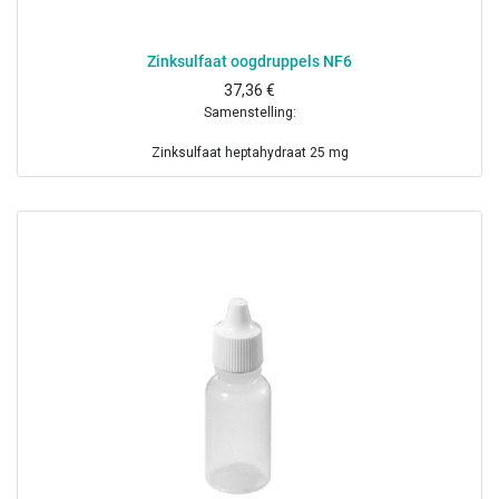
Zinksulfaat oogdruppels NF6
37,36
€
Samenstelling:
Zinksulfaat heptahydraat 25 mg
Boorzuur 0.178 g
Borax 7 mg
Benzalkoniumchloride 1 mg
Gezuiverd water ad 10 ml