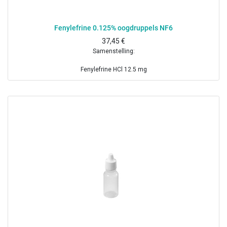
Fenylefrine 0.125% oogdruppels NF6
37,45
€
Samenstelling:
Fenylefrine HCl 12.5 mg
Boorzuur 0.19 g
Natriummetabisulfiet 10 mg
Dinatriumedetaat 10
Benzalkoniumchloride 1 mg
Gezuiverd water ad 10 ml