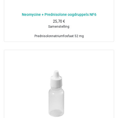
Neomycine + Prednisolone oogdruppels NF6
25,70
€
Samenstelling:
Prednisolonnatriumfosfaat 52 mg
Neomycinesulfaat 50 mg
Boorzuur 0.1 g
Borax 0.125g
Benzalkoniumchloride 1 mg
Gezuiverd water ad 10 ml