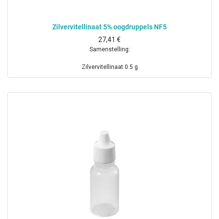
Zilvervitellinaat 5% oogdruppels NF5
27,41
€
Samenstelling:
Zilvervitellinaat 0.5 g
Gezuiverd water ad 10 ml