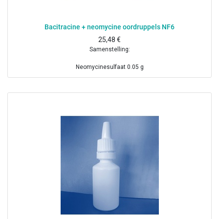
Bacitracine + neomycine oordruppels NF6
25,48
€
Samenstelling:
Neomycinesulfaat 0.05 g
Bacitracine 2.5 KIU
Boorzuur 0.2 g
Dinatriumedetaat 10 mg
Benzalkoniumchloride 1 mg
Gezuiverd water ad 10 ml