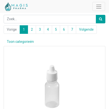
Vorige
1
2
3
4
5
6
7
Volgende
Toon categorieën