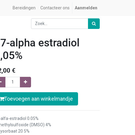
Bereidingen
Contacteer ons
Aanmelden
7-alpha estradiol
,05%
2,00
€
Toevoegen aan winkelmandje
-alfa-estradiol 0.05%
methylsulfoxide (DMSO) 4%
lysorbaat 20 5%