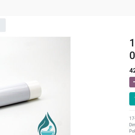
1
0
4
17
Di
Po