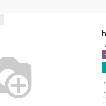
h
1
Sa
Sc
tr
Co