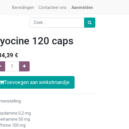
Bereidingen
Contacteer ons
Aanmelden
yocine 120 caps
34,39
€
Toevoegen aan winkelmandje
menstelling:
opdamine 0,2 mg
ipelnamine 50 mg
ffeïne 100 mg