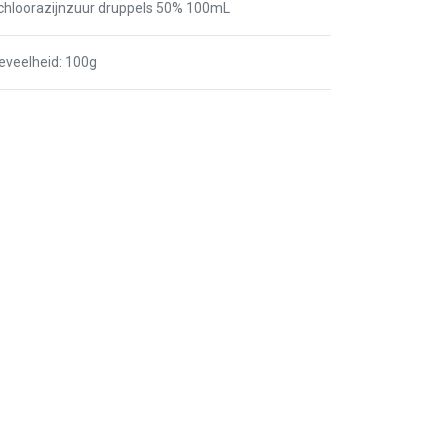
ichloorazijnzuur druppels 50% 100mL
eveelheid
:
100g