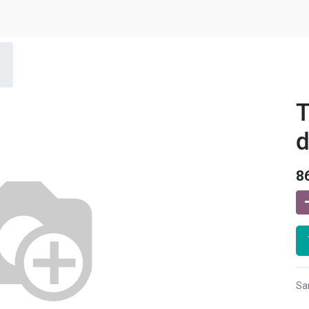
T
d
8
Sa