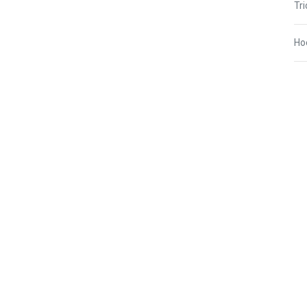
Tr
Ho