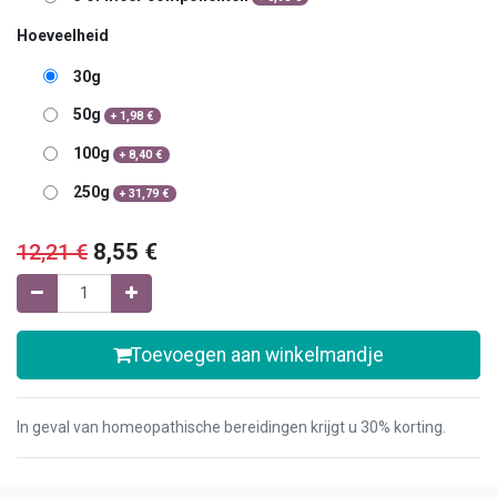
Hoeveelheid
30g
50g
+
1,98
€
100g
+
8,40
€
250g
+
31,79
€
12,21
€
8,55
€
Toevoegen aan winkelmandje
In geval van homeopathische bereidingen krijgt u 30% korting.